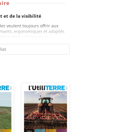
ire
 et de la visibilité
es veulent toujours offrir aux
ormants, ergonomiques et adaptés
générations de tracteurs...
plus