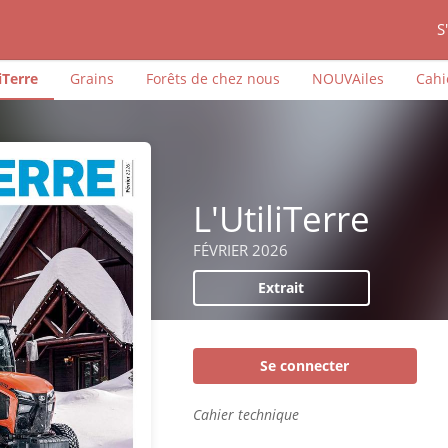
S
iTerre
Grains
Forêts de chez nous
NOUVAiles
Cahi
L'UtiliTerre
FÉVRIER 2026
Extrait
Se connecter
Cahier technique