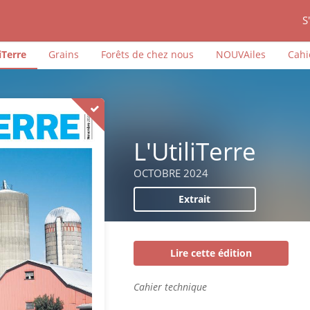
S
iTerre
Grains
Forêts de chez nous
NOUVAiles
Cahi
L'UtiliTerre
OCTOBRE 2024
Extrait
Lire cette édition
Cahier technique