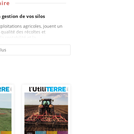
ire
gestion de vos silos
xploitations agricoles, jouent un
 qualité des récoltes et
a rentabilité et la...
plus