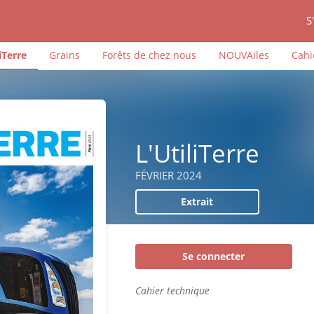
S
iTerre
Grains
Forêts de chez nous
NOUVAiles
Cahi
L'UtiliTerre
FÉVRIER 2024
Extrait
Se connecter
Cahier technique