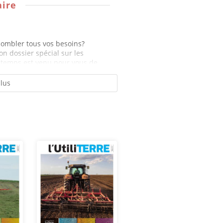
ire
 combler tous vos besoins?
on dossier spécial sur les
 temps est venu pour vous de...
plus