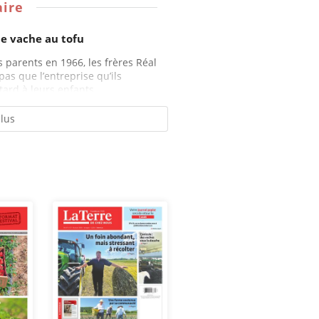
ire
e vache au tofu
s parents en 1966, les frères Réal
as que l’entreprise qu’ils
ard à leurs enfants...
plus