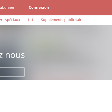
'abonner
Connexion
ers spéciaux
L'U
Suppléments publicitaires
z nous