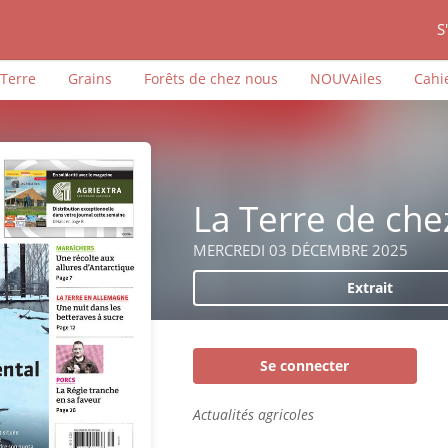
S
iTerre
Grains
Forêts de chez nous
NOUVAiles
Cahi
La Terre de che
MERCREDI 03 DÉCEMBRE 2025
Extrait
Se connecter
Actualités agricoles