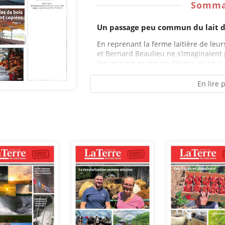
Somma
Un passage peu commun du lait d
En reprenant la ferme laitière de leur
et Bernard Beaulieu ne s’imaginaient p
légueraient quelques décennies plus t
En lire 