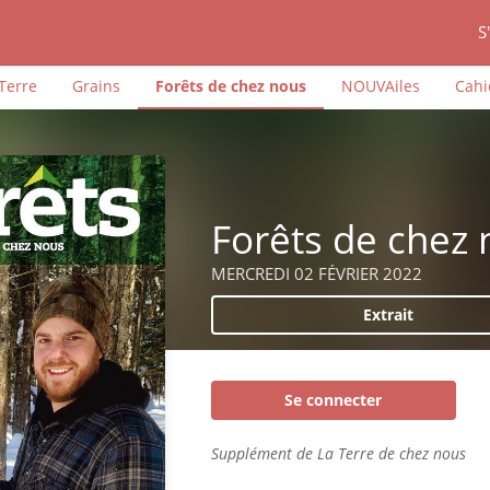
S
iTerre
Grains
Forêts de chez nous
NOUVAiles
Cahi
Forêts de chez
MERCREDI 02 FÉVRIER 2022
Extrait
Se connecter
Supplément de La Terre de chez nous