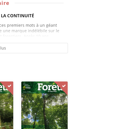
ire
LA CONTINUITÉ
 ces premiers mots à un géant
re une marque indélébile sur le
 forestiers. Après 10 ans...
plus