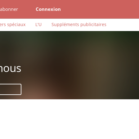
'abonner
Connexion
ers spéciaux
L'U
Suppléments publicitaires
 nous