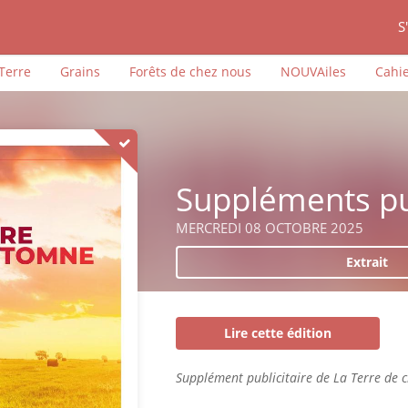
S
iTerre
Grains
Forêts de chez nous
NOUVAiles
Cahie
Suppléments pub
MERCREDI 08 OCTOBRE 2025
Extrait
Lire cette édition
Supplément publicitaire de La Terre de 