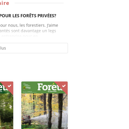
ire
POUR LES FORÊTS PRIVÉES?
our nous, les forestiers. J’aime
lantés sont davantage un legs
 entreprise pour en...
plus