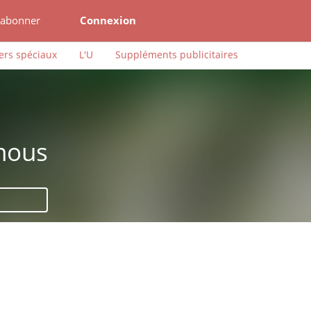
'abonner
Connexion
ers spéciaux
L'U
Suppléments publicitaires
 nous