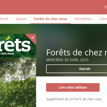
S
iTerre
Grains
Forêts de chez nous
NOUVAiles
Cahi
Forêts de chez
MERCREDI 30 AVRIL 2025
Extrait
Lire cette édition
Supplément de La Terre de chez nous