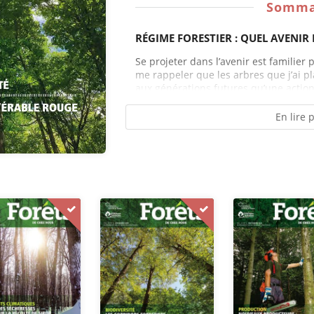
Somma
RÉGIME FORESTIER : QUEL AVENIR 
Se projeter dans l’avenir est familier p
me rappeler que les arbres que j’ai p
aux générations futures qu’une action
En lire 