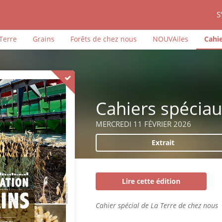
S
iTerre
Grains
Forêts de chez nous
NOUVAiles
Cahie
Cahiers spécia
MERCREDI 11 FÉVRIER 2026
Extrait
Lire cette édition
Cahier spécial de La Terre de chez nous